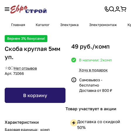
Главная
Каталог
Электрика
Электромонтаж
К
Вернем 3% бонусами!
49 руб./
комп
Скоба круглая 5мм
уп.
В наличии: 2
комп
0
Нет отзывов
Хочу в подарок
Арт.
71066
Самовывоз -
бесплатно
Доставка от 800 ₽
В корзину
Товар участвует в акции
Доставка со скидкой
Характеристики
50%
Базовая единица
:
комп