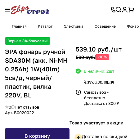
Главная
Каталог
Электрика
Освещение
Фонар
Вернем 3% бонусами!
539.10 руб./
шт
ЭРА фонарь ручной
599 руб.
-10%
SDA30M (акк. Ni-MH
0.25Ah) 1W(40lm)
В наличии: 2
шт
5св/д, черный/
Хочу в подарок
пластик, вилка
Самовывоз -
220V, BL
бесплатно
Доставка от 800 ₽
0
Нет отзывов
Арт.
Б0020022
Товар участвует в акции
В корзину
Доставка со скидкой