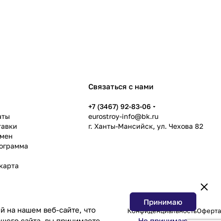
Связаться с нами
ь
+7 (3467) 92-83-06
аты
eurostroy-info@bk.ru
тавки
г. Ханты-Мансийск, ул. Чехова 82
бмен
рограмма
карта
Принимаю
 на нашем веб-сайте, что
Конфиденциальность
Оферта
Не принимаю
шего сайта, вы принимаете