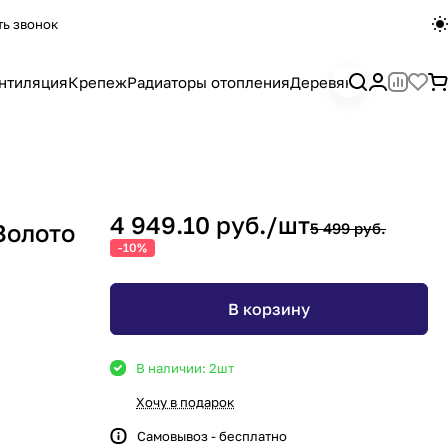
ть звонок
нтиляция
Крепеж
Радиаторы отопления
Деревянный погона
4 949.10 руб./
шт
Золото
5 499 руб.
-10%
В корзину
В наличии: 2
шт
Хочу в подарок
Самовывоз - бесплатно