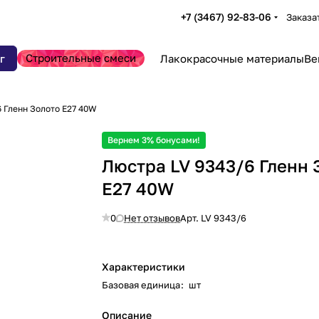
+7 (3467) 92-83-06
Заказа
Строительные смеси
г
Лакокрасочные материалы
Ве
 Гленн Золото Е27 40W
Вернем 3% бонусами!
Люстра LV 9343/6 Гленн 
Е27 40W
0
Нет отзывов
Арт.
LV 9343/6
Характеристики
Базовая единица
:
шт
Описание