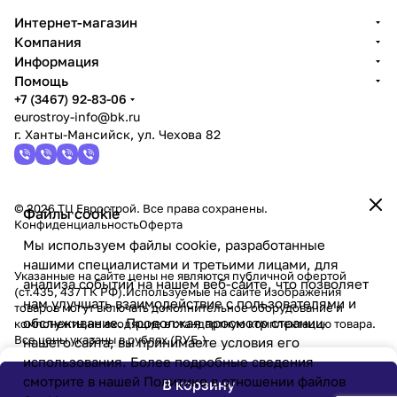
Интернет-магазин
Компания
Информация
Помощь
+7 (3467) 92-83-06
eurostroy-info@bk.ru
г. Ханты-Мансийск, ул. Чехова 82
© 2026 ТЦ Еврострой. Все права сохранены.
Файлы cookie
Конфиденциальность
Оферта
Мы используем файлы cookie, разработанные
нашими специалистами и третьими лицами, для
Указанные на сайте цены не являются публичной офертой
анализа событий на нашем веб-сайте, что позволяет
(ст.435, 437 ГК РФ).Используемые на сайте изображения
нам улучшать взаимодействие с пользователями и
товаров могут включать дополнительное оборудование и
обслуживание. Продолжая просмотр страниц
компоненты,не входящие в стандартную комплектацию товара.
Все цены указаны в рублях (PУБ.)
нашего сайта, вы принимаете условия его
использования. Более подробные сведения
смотрите в нашей
Политике в отношении файлов
В корзину