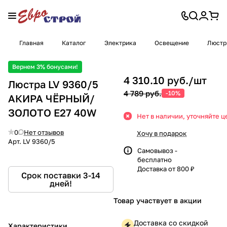
Главная
Каталог
Электрика
Освещение
Люст
Вернем 3% бонусами!
4 310.10 руб./
шт
Люстра LV 9360/5
4 789 руб.
-10%
АКИРА ЧЁРНЫЙ/
ЗОЛОТО Е27 40W
Нет в наличии, уточняйте ц
0
Нет отзывов
Хочу в подарок
Арт.
LV 9360/5
Самовывоз -
бесплатно
Доставка от 800 ₽
Срок поставки 3-14
дней!
Товар участвует в акции
Доставка со скидкой
Характеристики