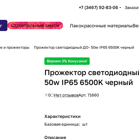
+7 (3467) 92-83-06
Заказа
Строительные смеси
г
Лакокрасочные материалы
Ве
е и прожекторы
Прожектор светодиодный ДО- 50w IP65 6500K черный
Вернем 3% бонусами!
Прожектор светодиодны
50w IP65 6500K черный
0
Нет отзывов
Арт.
71660
Характеристики
Базовая единица
:
шт
Описание