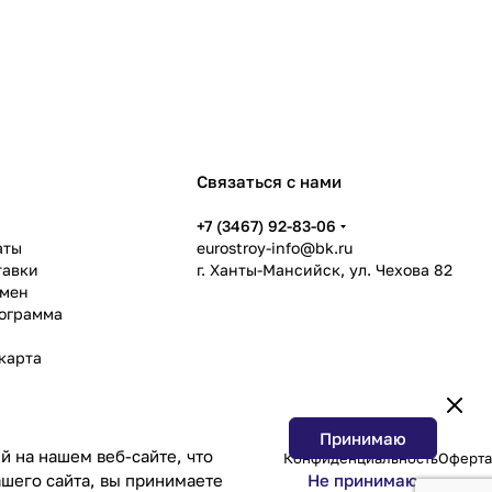
Связаться с нами
ь
+7 (3467) 92-83-06
аты
eurostroy-info@bk.ru
тавки
г. Ханты-Мансийск, ул. Чехова 82
бмен
рограмма
карта
Принимаю
 на нашем веб-сайте, что
Конфиденциальность
Оферта
Не принимаю
шего сайта, вы принимаете