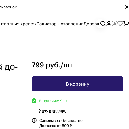
ть звонок
нтиляция
Крепеж
Радиаторы отопления
Деревянный погона
799 руб./
шт
й ДО-
В корзину
В наличии: 9
шт
Хочу в подарок
Самовывоз - бесплатно
Доставка от 800 ₽