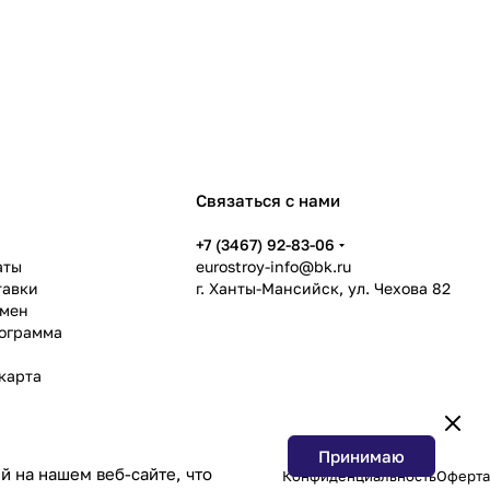
Связаться с нами
ь
+7 (3467) 92-83-06
аты
eurostroy-info@bk.ru
тавки
г. Ханты-Мансийск, ул. Чехова 82
бмен
рограмма
карта
Принимаю
 на нашем веб-сайте, что
Конфиденциальность
Оферта