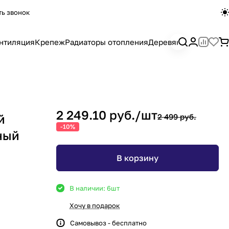
ть звонок
нтиляция
Крепеж
Радиаторы отопления
Деревянный погона
2 249.10 руб./
шт
й
2 499 руб.
-10%
ный
В корзину
В наличии: 6
шт
Хочу в подарок
Самовывоз - бесплатно