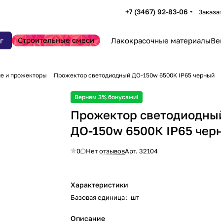
+7 (3467) 92-83-06
Заказа
Строительные смеси
г
Лакокрасочные материалы
Ве
е и прожекторы
Прожектор светодиодный ДО-150w 6500К IP65 черный
Вернем 3% бонусами!
Прожектор светодиодны
ДО-150w 6500К IP65 чер
0
Нет отзывов
Арт.
32104
Характеристики
Базовая единица
:
шт
Описание