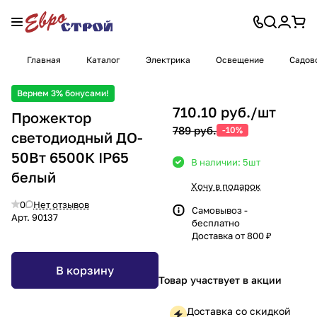
Главная
Каталог
Электрика
Освещение
Садов
Вернем 3% бонусами!
710.10 руб./
шт
Прожектор
789 руб.
-10%
светодиодный ДО-
50Вт 6500К IP65
В наличии: 5
шт
белый
Хочу в подарок
0
Нет отзывов
Самовывоз -
Арт.
90137
бесплатно
Доставка от 800 ₽
В корзину
Товар участвует в акции
Доставка со скидкой