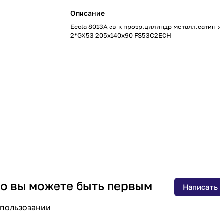
Описание
Ecola 8013A св-к прозр.цилиндр металл.сатин-
2*GX53 205х140х90 FS53C2ECH
 но вы можете быть первым
Написать
спользовании