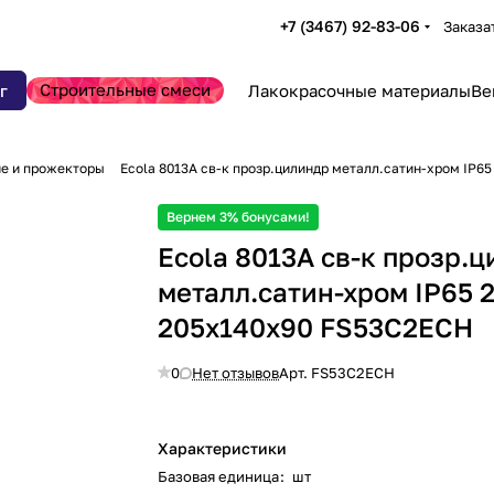
+7 (3467) 92-83-06
Заказа
Строительные смеси
г
Лакокрасочные материалы
Ве
е и прожекторы
Ecola 8013A св-к прозр.цилиндр металл.сатин-хром IP6
Вернем 3% бонусами!
Ecola 8013A св-к прозр.
металл.сатин-хром IP65 
205х140х90 FS53C2ECH
0
Нет отзывов
Арт.
FS53C2ECH
Характеристики
Базовая единица
:
шт