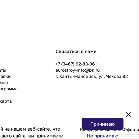
Связаться с нами
ь
+7 (3467) 92-83-06
аты
eurostroy-info@bk.ru
тавки
г. Ханты-Мансийск, ул. Чехова 82
бмен
рограмма
карта
Принимаю
 на нашем веб-сайте, что
Конфиденциальность
Оферта
Не принимаю
шего сайта, вы принимаете