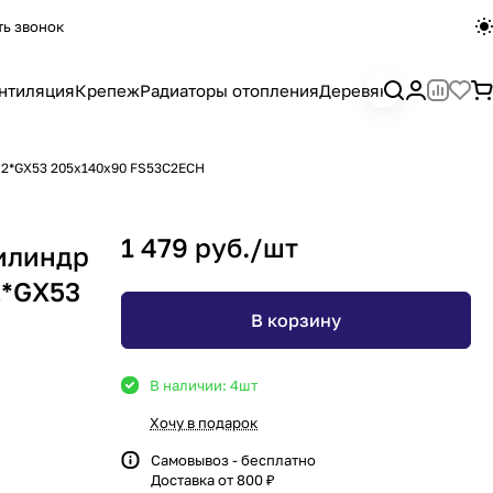
ть звонок
нтиляция
Крепеж
Радиаторы отопления
Деревянный погона
5 2*GX53 205х140х90 FS53C2ECH
1 479 руб./
шт
цилиндр
2*GX53
В корзину
В наличии: 4
шт
Хочу в подарок
Самовывоз - бесплатно
Доставка от 800 ₽