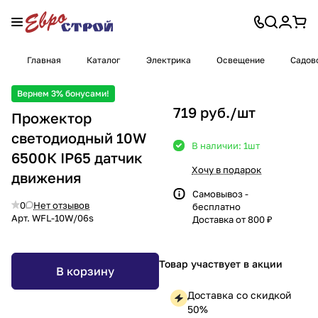
Главная
Каталог
Электрика
Освещение
Садов
Вернем 3% бонусами!
719 руб./
шт
Прожектор
светодиодный 10W
В наличии: 1
шт
6500К IP65 датчик
Хочу в подарок
движения
Самовывоз -
0
Нет отзывов
бесплатно
Арт.
WFL-10W/06s
Доставка от 800 ₽
Товар участвует в акции
В корзину
Доставка со скидкой
50%