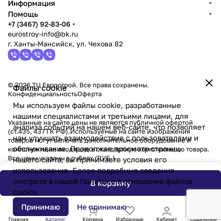
Информация
Помощь
+7 (3467) 92-83-06
eurostroy-info@bk.ru
г. Ханты-Мансийск, ул. Чехова 82
© 2026 ТЦ Еврострой. Все права сохранены.
Файлы cookie
Конфиденциальность
Оферта
Мы используем файлы cookie, разработанные
нашими специалистами и третьими лицами, для
Указанные на сайте цены не являются публичной офертой
анализа событий на нашем веб-сайте, что позволяет
(ст.435, 437 ГК РФ).Используемые на сайте изображения
нам улучшать взаимодействие с пользователями и
товаров могут включать дополнительное оборудование и
обслуживание. Продолжая просмотр страниц
компоненты,не входящие в стандартную комплектацию товара.
Все цены указаны в рублях (PУБ.)
нашего сайта, вы принимаете условия его
использования. Более подробные сведения
смотрите в нашей
Политике в отношении файлов
В корзину
Cookie
.
Принимаю
Не принимаю
Главная
Каталог
Корзина
Избранные
Кабинет
Сравнение