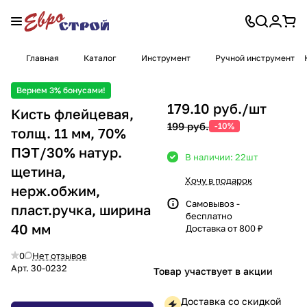
Главная
Каталог
Инструмент
Ручной инструмент
Вернем 3% бонусами!
179.10 руб./
шт
Кисть флейцевая,
199 руб.
-10%
толщ. 11 мм, 70%
ПЭT/30% натур.
В наличии: 22
шт
щетина,
Хочу в подарок
нерж.обжим,
Самовывоз -
пласт.ручка, ширина
бесплатно
40 мм
Доставка от 800 ₽
0
Нет отзывов
Арт.
30-0232
Товар участвует в акции
Доставка со скидкой