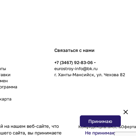
Связаться с нами
ь
+7 (3467) 92-83-06
аты
eurostroy-info@bk.ru
тавки
г. Ханты-Мансийск, ул. Чехова 82
бмен
рограмма
карта
Принимаю
 на нашем веб-сайте, что
Конфиденциальность
Оферта
Не принимаю
шего сайта, вы принимаете