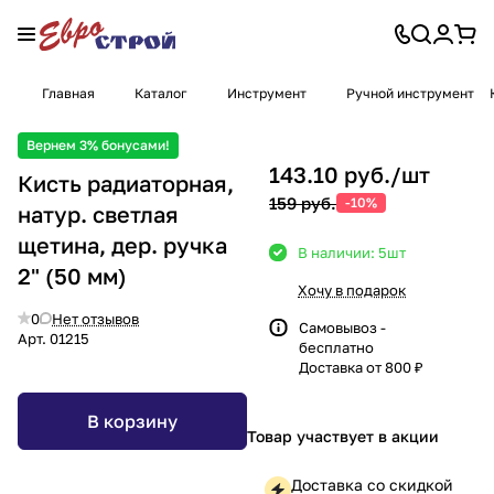
Главная
Каталог
Инструмент
Ручной инструмент
Вернем 3% бонусами!
143.10 руб./
шт
Кисть радиаторная,
159 руб.
-10%
натур. светлая
щетина, дер. ручка
В наличии: 5
шт
2" (50 мм)
Хочу в подарок
0
Нет отзывов
Самовывоз -
Арт.
01215
бесплатно
Доставка от 800 ₽
В корзину
Товар участвует в акции
Доставка со скидкой