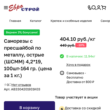
Главная
Каталог
Крепеж и скобяные изделия
Самор
Вернем 3% бонусами!
404.10 руб./
кг
Саморезы с
449 руб.
-10%
пресшайбой по
металлу, острые
В наличии: 11.94
кг
(ШСММ) 4,2*19,
Хочу в подарок
100шт-164 гр. (цена
Самовывоз -
за 1 кг.)
бесплатно
Доставка от 800 ₽
0
Нет отзывов
Арт.
AB3304201931K03
Товар участвует в акции
В корзину
Доставка со скидкой