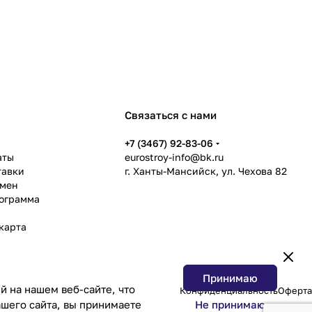
Связаться с нами
ь
+7 (3467) 92-83-06
аты
eurostroy-info@bk.ru
тавки
г. Ханты-Мансийск, ул. Чехова 82
бмен
рограмма
карта
Принимаю
 на нашем веб-сайте, что
Конфиденциальность
Оферта
Не принимаю
шего сайта, вы принимаете