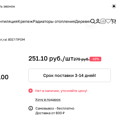
ть звонок
нтиляция
Крепеж
Радиаторы отопления
Деревянный погона
т,ral 8017 ПРОМ
251.10 руб./
шт
279 руб.
-10%
Срок поставки 3-14 дней!
100
Нет в наличии, уточняйте цену!
Хочу в подарок
Самовывоз - бесплатно
Доставка от 800 ₽