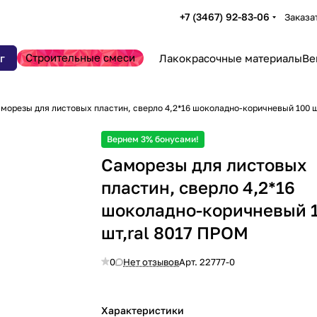
+7 (3467) 92-83-06
Заказа
Строительные смеси
г
Лакокрасочные материалы
Ве
морезы для листовых пластин, сверло 4,2*16 шоколадно-коричневый 100 ш
Вернем 3% бонусами!
Саморезы для листовых
пластин, сверло 4,2*16
шоколадно-коричневый 
шт,ral 8017 ПРОМ
0
Нет отзывов
Арт.
22777-0
Характеристики