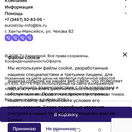
Компания
Информация
Помощь
+7 (3467) 92-83-06
eurostroy-info@bk.ru
г. Ханты-Мансийск, ул. Чехова 82
© 2026 ТЦ Еврострой. Все права сохранены.
Файлы cookie
Конфиденциальность
Оферта
Мы используем файлы cookie, разработанные
нашими специалистами и третьими лицами, для
Указанные на сайте цены не являются публичной офертой
анализа событий на нашем веб-сайте, что позволяет
(ст.435, 437 ГК РФ).Используемые на сайте изображения
нам улучшать взаимодействие с пользователями и
товаров могут включать дополнительное оборудование и
обслуживание. Продолжая просмотр страниц
компоненты,не входящие в стандартную комплектацию товара.
Все цены указаны в рублях (PУБ.)
нашего сайта, вы принимаете условия его
использования. Более подробные сведения
смотрите в нашей
Политике в отношении файлов
В корзину
Cookie
.
Принимаю
Не принимаю