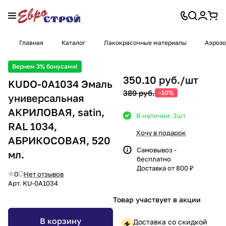
Главная
Каталог
Лакокрасочные материалы
Аэрозо
Вернем 3% бонусами!
350.10 руб./
шт
KUDO-0A1034 Эмаль
389 руб.
-10%
универсальная
АКРИЛОВАЯ, satin,
В наличии: 3
шт
RAL 1034,
Хочу в подарок
АБРИКОСОВАЯ, 520
Самовывоз -
мл.
бесплатно
Доставка от 800 ₽
0
Нет отзывов
Арт.
KU-0A1034
Товар участвует в акции
В корзину
Доставка со скидкой