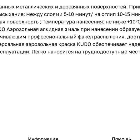
анных металлических и деревянных поверхностей. При
Высыхание: между слоями 5-10 минут/ на отлип 10-15 ми
я поверхность ; Температура нанесения: не ниже +10°С;
UDO Аэрозольная алкидная эмаль при нанесении образу
ечивающим профессиональный факел распыления, дости
ерсальная аэрозольная краска KUDO обеспечивает на
ксплуатации. Легко наносится на труднодоступные мес
Информация
Помощь