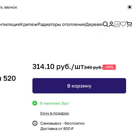
ть звонок
нтиляция
Крепеж
Радиаторы отопления
Деревянный погона
314.10 руб./
шт
349 руб.
-10%
 520
В корзину
В наличии: 8
шт
Хочу в подарок
Самовывоз - бесплатно
Доставка от 800 ₽