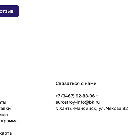
 отзыв
Связаться с нами
ь
+7 (3467) 92-83-06
аты
eurostroy-info@bk.ru
тавки
г. Ханты-Мансийск, ул. Чехова 82
бмен
рограмма
карта