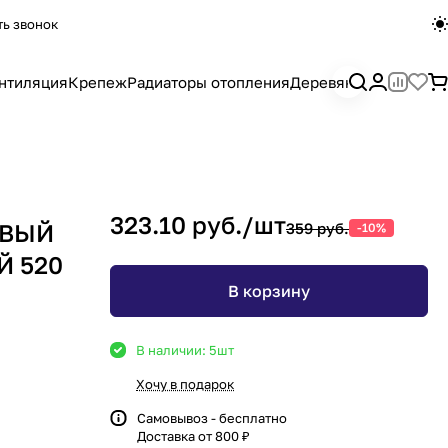
ть звонок
нтиляция
Крепеж
Радиаторы отопления
Деревянный погона
323.10 руб./
шт
ОВЫЙ
359 руб.
-10%
Й 520
В корзину
В наличии: 5
шт
Хочу в подарок
Самовывоз - бесплатно
Доставка от 800 ₽