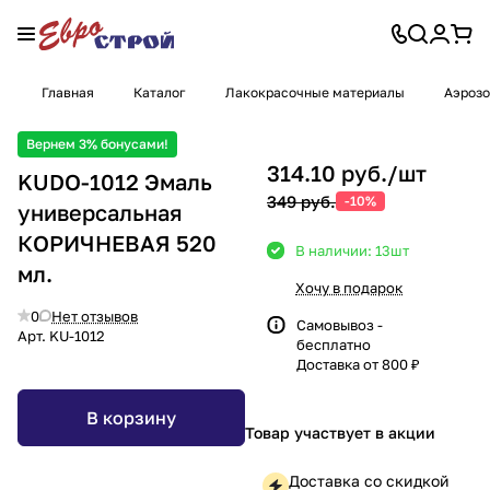
Главная
Каталог
Лакокрасочные материалы
Аэрозо
Вернем 3% бонусами!
314.10 руб./
шт
KUDO-1012 Эмаль
349 руб.
-10%
универсальная
КОРИЧНЕВАЯ 520
В наличии: 13
шт
мл.
Хочу в подарок
0
Нет отзывов
Самовывоз -
Арт.
KU-1012
бесплатно
Доставка от 800 ₽
В корзину
Товар участвует в акции
Доставка со скидкой