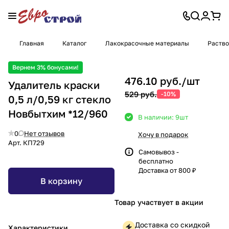
Главная
Каталог
Лакокрасочные материалы
Раство
Вернем 3% бонусами!
476.10 руб./
шт
Удалитель краски
529 руб.
-10%
0,5 л/0,59 кг стекло
Новбытхим *12/960
В наличии: 9
шт
0
Нет отзывов
Хочу в подарок
Арт.
КП729
Самовывоз -
бесплатно
Доставка от 800 ₽
В корзину
Товар участвует в акции
Доставка со скидкой
Характеристики