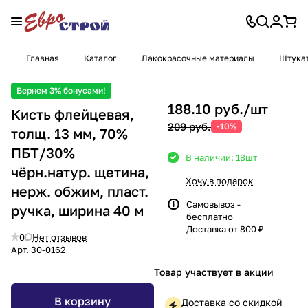
Главная
Каталог
Лакокрасочные материалы
Штукат
Вернем 3% бонусами!
188.10 руб./
шт
Кисть флейцевая,
209 руб.
-10%
толщ. 13 мм, 70%
ПБT/30%
В наличии: 18
шт
чёрн.натур. щетина,
Хочу в подарок
нерж. обжим, пласт.
Самовывоз -
ручка, ширина 40 м
бесплатно
Доставка от 800 ₽
0
Нет отзывов
Арт.
30-0162
Товар участвует в акции
В корзину
Доставка со скидкой