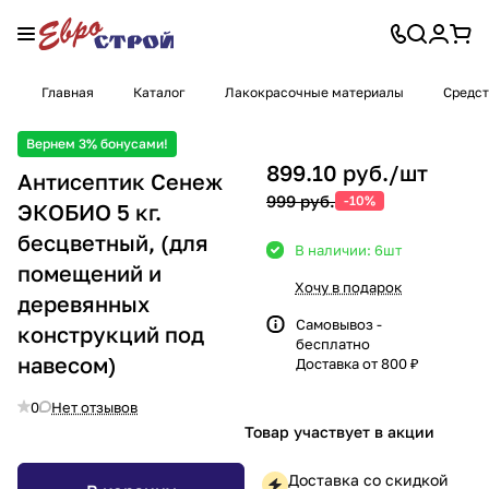
Главная
Каталог
Лакокрасочные материалы
Средст
Вернем 3% бонусами!
899.10 руб./
шт
Антисептик Сенеж
999 руб.
-10%
ЭКОБИО 5 кг.
бесцветный, (для
В наличии: 6
шт
помещений и
Хочу в подарок
деревянных
Самовывоз -
конструкций под
бесплатно
навесом)
Доставка от 800 ₽
0
Нет отзывов
Товар участвует в акции
Доставка со скидкой