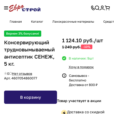
Главная
Каталог
Лакокрасочные материалы
Средст
Вернем 3% бонусами!
1 124.10 руб./
шт
Консервирующий
1 249 руб.
-10%
трудновымываемый
антисептик СЕНЕЖ,
В наличии: 9
шт
5 кг.
Хочу в подарок
0
Нет отзывов
Самовывоз -
Арт.
4607054860077
бесплатно
Доставка от 800 ₽
В корзину
Товар участвует в акции
Доставка со скидкой