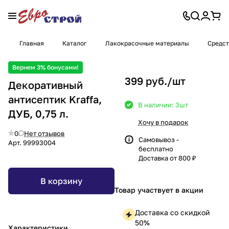
Главная
Каталог
Лакокрасочные материалы
Средст
Вернем 3% бонусами!
399 руб./
шт
Декоративный
антисептик Kraffa,
В наличии: 3
шт
ДУБ, 0,75 л.
Хочу в подарок
0
Нет отзывов
Самовывоз -
Арт.
99993004
бесплатно
Доставка от 800 ₽
В корзину
Товар участвует в акции
Доставка со скидкой
50%
Характеристики