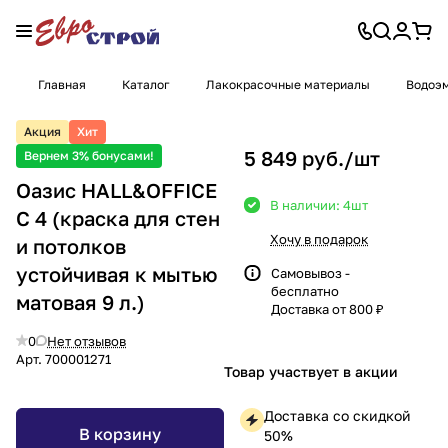
Главная
Каталог
Лакокрасочные материалы
Водоэм
Акция
Хит
5 849 руб./
шт
Вернем 3% бонусами!
Оазис HALL&OFFICE
В наличии: 4
шт
С 4 (краска для стен
Хочу в подарок
и потолков
устойчивая к мытью
Самовывоз -
бесплатно
матовая 9 л.)
Доставка от 800 ₽
0
Нет отзывов
Арт.
700001271
Товар участвует в акции
Доставка со скидкой
В корзину
50%