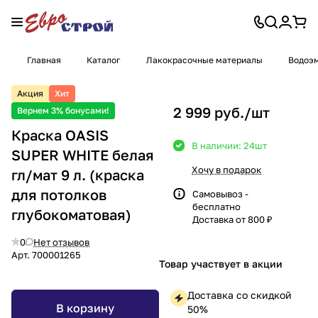
Главная
Каталог
Лакокрасочные материалы
Водоэм
Акция
Хит
2 999 руб./
шт
Вернем 3% бонусами!
Краска OASIS
В наличии: 24
шт
SUPER WHITE белая
Хочу в подарок
гл/мат 9 л. (краска
для потолков
Самовывоз -
бесплатно
глубокоматовая)
Доставка от 800 ₽
0
Нет отзывов
Арт.
700001265
Товар участвует в акции
Доставка со скидкой
В корзину
50%