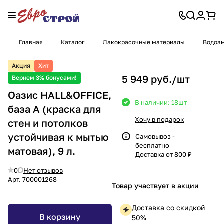
Главная
Каталог
Лакокрасочные материалы
Водоэм
Акция
Хит
5 949 руб./
шт
Вернем 3% бонусами!
Оазис HALL&OFFICE,
В наличии: 18
шт
база A (краска для
Хочу в подарок
стен и потолков
устойчивая к мытью
Самовывоз -
бесплатно
матовая), 9 л.
Доставка от 800 ₽
0
Нет отзывов
Арт.
700001268
Товар участвует в акции
Доставка со скидкой
В корзину
50%