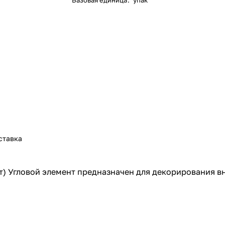
Базовая единица
:
упак
ставка
шт) Угловой элемент предназначен для декорирования в