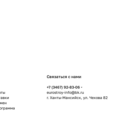
Связаться с нами
ь
+7 (3467) 92-83-06
аты
eurostroy-info@bk.ru
тавки
г. Ханты-Мансийск, ул. Чехова 82
бмен
рограмма