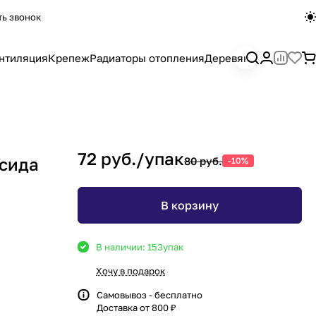
ть звонок
нтиляция
Крепеж
Радиаторы отопления
Деревянный погона
72 руб./
упак
ксида
80 руб.
-10%
В корзину
В наличии: 153
упак
Хочу в подарок
Самовывоз - бесплатно
Доставка от 800 ₽