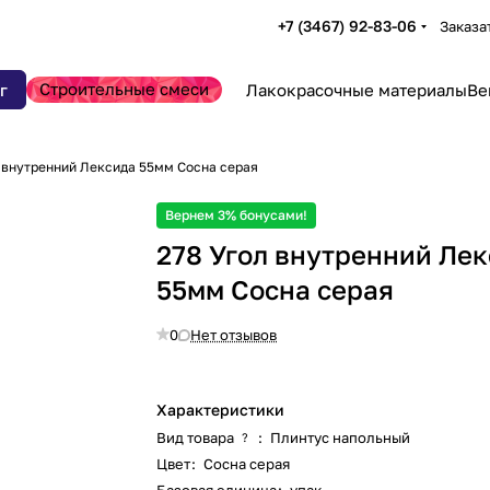
+7 (3467) 92-83-06
Заказа
Строительные смеси
г
Лакокрасочные материалы
Ве
 внутренний Лексида 55мм Сосна серая
Вернем 3% бонусами!
278 Угол внутренний Ле
55мм Сосна серая
0
Нет отзывов
Характеристики
Вид товара
:
Плинтус напольный
?
Цвет
:
Сосна серая