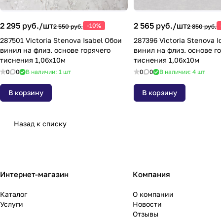
2 295 руб./
шт
2 565 руб./
шт
-10%
2 550 руб.
2 850 руб.
287501 Victoria Stenova Isabel Обои
287396 Victoria Stenova I
винил на флиз. основе горячего
винил на флиз. основе г
тиснения 1,06х10м
тиснения 1,06х10м
0
0
В наличии: 1
шт
0
0
В наличии: 4
шт
В корзину
В корзину
Назад к списку
Интернет-магазин
Компания
Каталог
О компании
Услуги
Новости
Отзывы