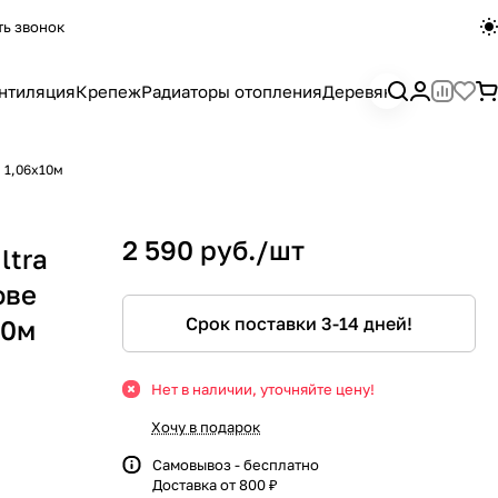
ть звонок
нтиляция
Крепеж
Радиаторы отопления
Деревянный погона
я 1,06х10м
2 590 руб./
шт
ltra
ове
Срок поставки 3-14 дней!
10м
Нет в наличии, уточняйте цену!
Хочу в подарок
Самовывоз - бесплатно
Доставка от 800 ₽