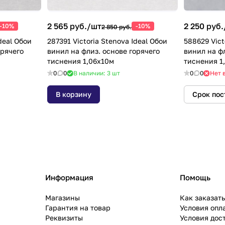
2 565 руб./
шт
2 250 руб.
-10%
-10%
2 850 руб.
deal Обои
287391 Victoria Stenova Ideal Обои
588629 Vict
орячего
винил на флиз. основе горячего
винил на фл
тиснения 1,06х10м
тиснения 1
0
0
В наличии: 3
шт
0
0
Нет 
В корзину
Срок пос
Информация
Помощь
Магазины
Как заказат
Гарантия на товар
Условия опл
Реквизиты
Условия дос