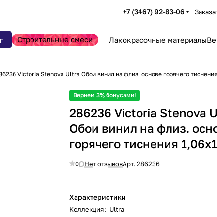
+7 (3467) 92-83-06
Заказа
Строительные смеси
г
Лакокрасочные материалы
Ве
86236 Victoria Stenova Ultra Обои винил на флиз. основе горячего тиснени
Вернем 3% бонусами!
286236 Victoria Stenova U
Обои винил на флиз. осн
горячего тиснения 1,06х
0
Нет отзывов
Арт.
286236
Характеристики
Коллекция
:
Ultra