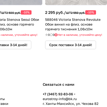
/
шт
2 295 руб./
шт
-10%
-10%
2 500 руб.
2 550 руб.
oria Stenova Seoul Обои
588046 Victoria Stenova Revolute
из. основе горячего
Обои винил на флиз. основе
,06х10м
горячего тиснения 1,06х10м
в наличии, уточняйте цену!
0
0
Нет в наличии, уточняйте цену!
тавки 3-14 дней!
Срок поставки 3-14 дней!
Связаться с нами
ь
+7 (3467) 92-83-06
аты
eurostroy-info@bk.ru
тавки
г. Ханты-Мансийск, ул. Чехова 82