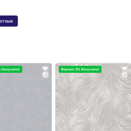
 отзыв
 бонусами!
Вернем 3% бонусами!