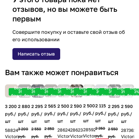
отзывов, но вы можете быть
первым
Совершите покупку и оставьте свой отзыв об
его использовании
Написать отзыв
Вам также может понравиться
Вернем
Вернем
Вернем
Вернем
Вернем
Вернем
Вернем
Вернем
Вернем
Вер
3%
3%
3%
3%
3%
3%
3%
3%
3%
3
бонусами!
бонусами!
бонусами!
бонусами!
бонусами!
бонусами!
бонусами!
бонусами!
бонусами!
бонус
2 500
2 115
2 565
2 590
2 500
2 590
2 880
2 295
3 200
2 295
руб./
руб./
руб./
руб./
руб./
руб./
руб./
руб./
руб./
руб./
шт
шт
шт
шт
шт
шт
шт
шт
шт
шт
2 350
2 850
3 200
2 550
2 550
285927
286238
286248
287361
588240
Victoria
руб.
Victoria
Victoria
Victoria
руб.
Victoria
руб.
руб.
руб.