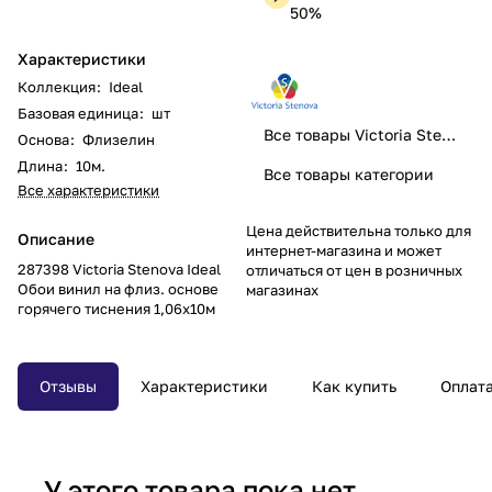
50%
Характеристики
Коллекция
:
Ideal
Базовая единица
:
шт
Все товары Victoria Stenova
Основа
:
Флизелин
Длина
:
10м.
Все товары категории
Все характеристики
Цена действительна только для
Описание
интернет-магазина и может
287398 Victoria Stenova Ideal
отличаться от цен в розничных
Обои винил на флиз. основе
магазинах
горячего тиснения 1,06х10м
Отзывы
Характеристики
Как купить
Оплат
У этого товара пока нет