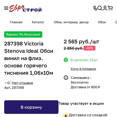
Главная
Каталог
Обои, интерьер, декор
Обои
О
Вернем 3% бонусами!
2 565 руб./
шт
287398 Victoria
2 850 руб.
-10%
Stenova Ideal Обои
винил на флиз.
В наличии: 12
шт
основе горячего
Хочу в подарок
тиснения 1,06х10м
Самовывоз -
бесплатно
0
Нет отзывов
Доставка от 800 ₽
Арт.
287398
Товар участвует в акции
В корзину
Доставка со скидкой