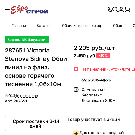
Главная
Каталог
Обои, интерьер, декор
Обои
О
Вернем 3% бонусами!
2 205 руб./
шт
287651 Victoria
2 450 руб.
-10%
Stenova Sidney Обои
винил на флиз.
Нет в наличии, уточняйте ц
основе горячего
Хочу в подарок
тиснения 1,06х10м
Самовывоз -
бесплатно
0
Нет отзывов
Доставка от 800 ₽
Арт.
287651
Товар участвует в акции
Срок поставки 3-14
дней!
Доставка со скидкой