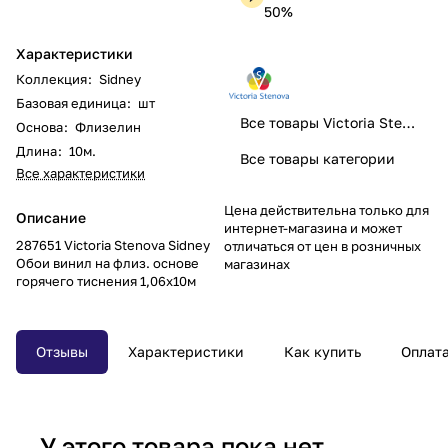
50%
Характеристики
Коллекция
:
Sidney
Базовая единица
:
шт
Все товары Victoria Stenova
Основа
:
Флизелин
Длина
:
10м.
Все товары категории
Все характеристики
Цена действительна только для
Описание
интернет-магазина и может
287651 Victoria Stenova Sidney
отличаться от цен в розничных
Обои винил на флиз. основе
магазинах
горячего тиснения 1,06х10м
Отзывы
Характеристики
Как купить
Оплат
У этого товара пока нет