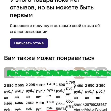
отзывов, но вы можете быть
первым
Совершите покупку и оставьте свой отзыв об
его использовании
Написать отзыв
Вам также может понравиться
Вернем
Вернем
Вернем
Вернем
Вернем
Вернем
Вернем
Вернем
Вернем
Верн
3%
3%
3%
3%
3%
3%
3%
3%
3%
3%
бонусами!
бонусами!
бонусами!
бонусами!
бонусами!
бонусами!
бонусами!
бонусами!
бонусами!
бонус
1 790
1 431
1 590
2 295
2 385
2 565
2 390
2 880
2 650
2 450
руб./
руб./
руб./
руб./
руб./
руб./
руб./
руб./
руб./
руб./
шт
шт
шт
шт
шт
шт
шт
шт
шт
шт
Обои
1 590
2 550
2 650
2 850
Обои
3 200
285627
287992
588058
m89130
руб.
588741
руб.
руб.
Victoria
Victoria
руб.
руб.
Victoria