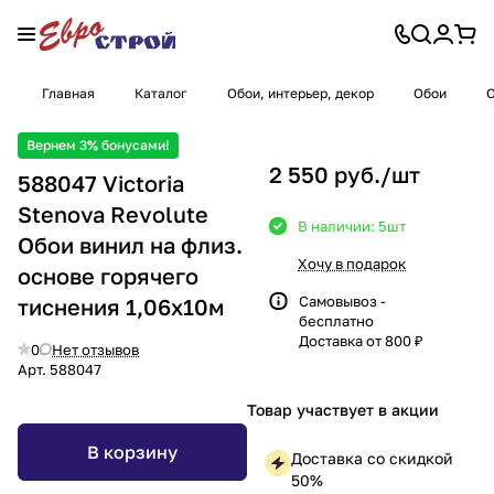
Главная
Каталог
Обои, интерьер, декор
Обои
О
Вернем 3% бонусами!
2 550 руб./
шт
588047 Victoria
Stenova Revolute
В наличии: 5
шт
Обои винил на флиз.
Хочу в подарок
основе горячего
Самовывоз -
тиснения 1,06х10м
бесплатно
Доставка от 800 ₽
0
Нет отзывов
Арт.
588047
Товар участвует в акции
В корзину
Доставка со скидкой
50%