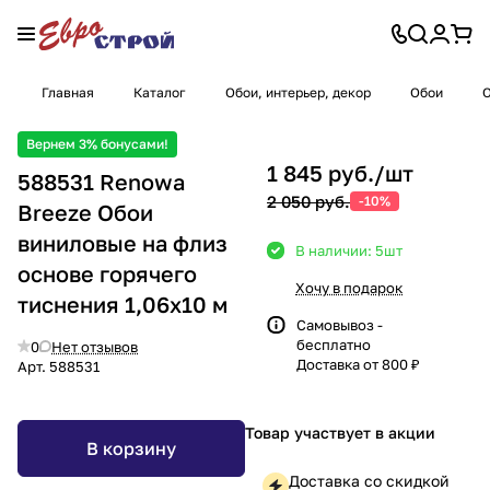
Главная
Каталог
Обои, интерьер, декор
Обои
О
Вернем 3% бонусами!
1 845 руб./
шт
588531 Renowa
2 050 руб.
-10%
Breeze Обои
виниловые на флиз
В наличии: 5
шт
основе горячего
Хочу в подарок
тиснения 1,06х10 м
Самовывоз -
бесплатно
0
Нет отзывов
Доставка от 800 ₽
Арт.
588531
Товар участвует в акции
В корзину
Доставка со скидкой