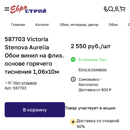
Главная
Каталог
Обои, интерьер, декор
Обои
О
587703 Victoria
2 550 руб./
шт
Stenova Aurelia
Обои винил на флиз.
В наличии: 5
шт
основе горячего
Хочу в подарок
тиснения 1,06х10м
Самовывоз -
0
Нет отзывов
бесплатно
Арт.
587703
Доставка от 800 ₽
Товар участвует в акции
В корзину
Доставка со скидкой
50%