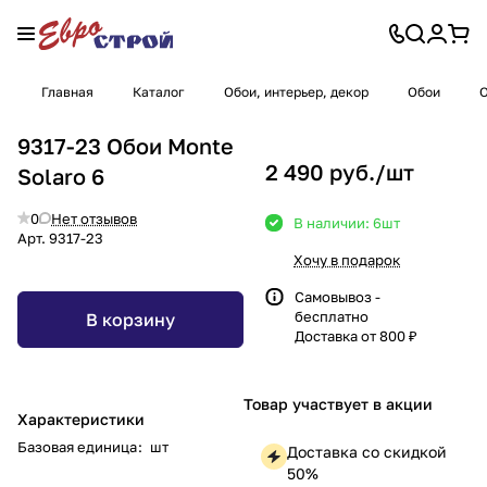
Главная
Каталог
Обои, интерьер, декор
Обои
О
9317-23 Обои Monte
2 490 руб./
шт
Solaro 6
0
Нет отзывов
В наличии: 6
шт
Арт.
9317-23
Хочу в подарок
Самовывоз -
бесплатно
В корзину
Доставка от 800 ₽
Товар участвует в акции
Характеристики
Базовая единица
:
шт
Доставка со скидкой
50%