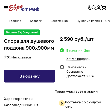
Главная
Каталог
Сантехника
Душевые кабины
Оп
Вернем 3% бонусами!
2 590 руб./
шт
Опора для душевого
поддона 900х900мм
В наличии: 2
шт
0
Нет отзывов
Хочу в подарок
Самовывоз -
бесплатно
В корзину
Доставка от 800 ₽
Товар участвует в акции
Характеристики
Доставка со скидкой
Базовая единица
:
шт
50%