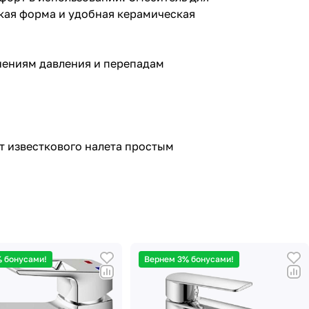
кая форма и удобная керамическая
нениям давления и перепадам
т известкового налета простым
 бонусами!
Вернем 3% бонусами!