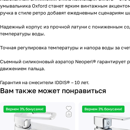
умывальника Oxford станет ярким винтажным акцентом
ручка в стиле ретро добавят ежедневным сценариям ша
Надежный корпус из прочной латуни с пониженным со
температуры воды.
Точная регулировка температуры и напора воды за сче
Съемный силиконовый аэратор Neoperl® гарантирует ро
движением пальца.
Гарантия на смесители IDDIS® – 10 лет.
Вам также может понравиться
Вернем 3% бонусами!
Вернем 3% бонусами!