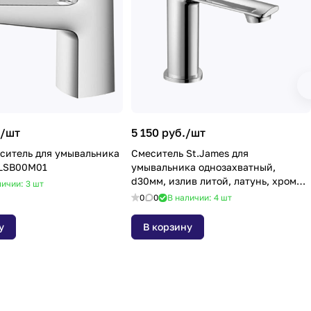
/
шт
5 150 руб./
шт
еситель для умывальника
Смеситель St.James для
ATLSB00M01
умывальника однозахватный,
d30мм, излив литой, латунь, хром
личии: 3
шт
10410 GOLDEN FOX
0
0
В наличии: 4
шт
у
В корзину