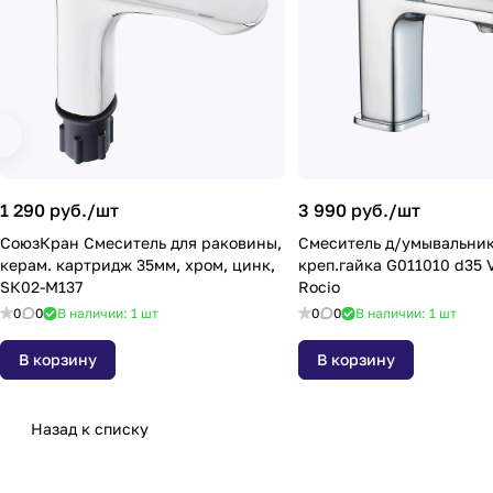
1 290 руб./
шт
3 990 руб./
шт
СоюзКран Смеситель для раковины,
Смеситель д/умывальник
керам. картридж 35мм, хром, цинк,
креп.гайка G011010 d35 
SК02-M137
Rocio
0
0
В наличии: 1
шт
0
0
В наличии: 1
шт
В корзину
В корзину
Назад к списку