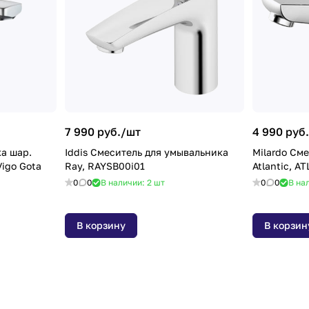
7 990 руб./
шт
4 990 руб.
а шар.
Iddis Cмеситель для умывальника
Milardo См
Vigo Gota
Ray, RAYSB00i01
Atlantic, 
0
0
В наличии: 2
шт
0
0
В на
В корзину
В корзин