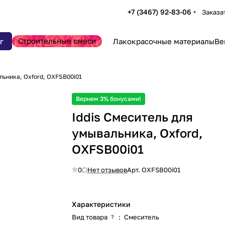
+7 (3467) 92-83-06
Заказа
Строительные смеси
г
Лакокрасочные материалы
Ве
льника, Oxford, OXFSB00i01
Вернем 3% бонусами!
Iddis Смеситель для
умывальника, Oxford,
OXFSB00i01
0
Нет отзывов
Арт.
OXFSB00i01
Характеристики
Вид товара
:
Смеситель
?