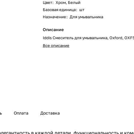
Цвет
:
Хром, Белый
Базовая единица
:
шт
Назначение
:
Для умывальника
Описание
Iddis Смеситель для умывальника, Oxford, OXF
Все описание
ь
Оплата
Доставка
элегантность в каждой детали, функциональность и ком