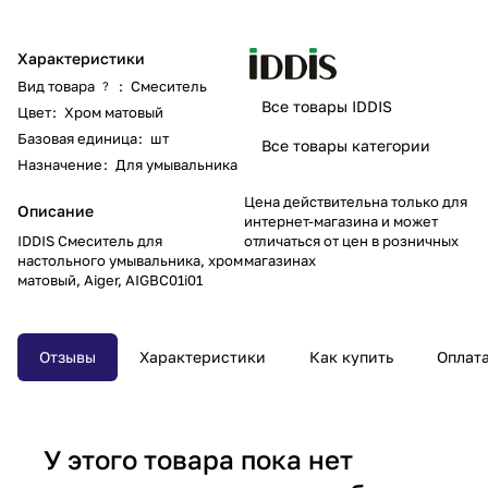
Характеристики
Вид товара
:
Смеситель
?
Все товары IDDIS
Цвет
:
Хром матовый
Базовая единица
:
шт
Все товары категории
Назначение
:
Для умывальника
Цена действительна только для
Описание
интернет-магазина и может
IDDIS Cмеситель для
отличаться от цен в розничных
настольного умывальника, хром
магазинах
матовый, Aiger, AIGBC01i01
Отзывы
Характеристики
Как купить
Оплат
У этого товара пока нет