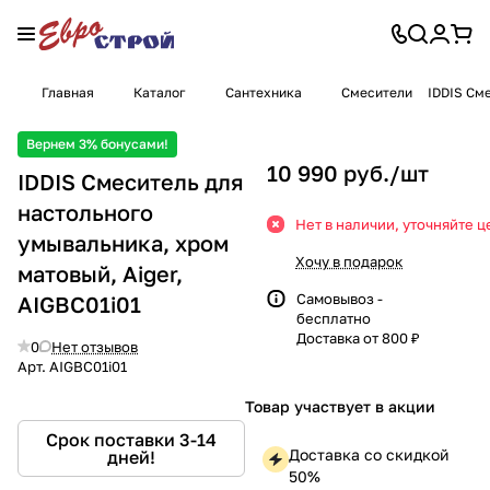
Главная
Каталог
Сантехника
Смесители
IDDIS Cм
Вернем 3% бонусами!
10 990 руб./
шт
IDDIS Cмеситель для
настольного
Нет в наличии, уточняйте ц
умывальника, хром
Хочу в подарок
матовый, Aiger,
Самовывоз -
AIGBC01i01
бесплатно
Доставка от 800 ₽
0
Нет отзывов
Арт.
AIGBC01i01
Товар участвует в акции
Срок поставки 3-14
Доставка со скидкой
дней!
50%