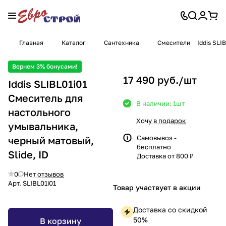
Главная
Каталог
Сантехника
Смесители
Iddis SLI
Вернем 3% бонусами!
17 490 руб./
шт
Iddis SLIBL01i01
Смеситель для
В наличии: 1
шт
настольного
Хочу в подарок
умывальника,
Самовывоз -
черный матовый,
бесплатно
Slide, ID
Доставка от 800 ₽
0
Нет отзывов
Арт.
SLIBL01i01
Товар участвует в акции
Доставка со скидкой
50%
В корзину