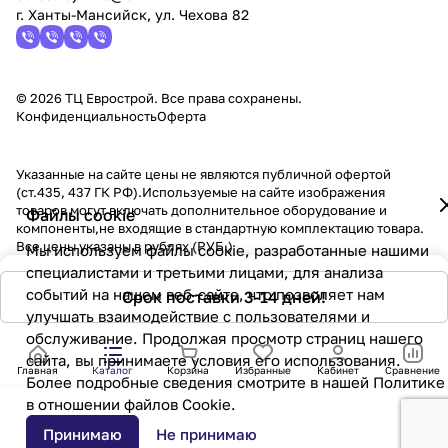
г. Ханты-Мансийск, ул. Чехова 82
© 2026 ТЦ Еврострой. Все права сохранены.
Конфиденциальность
Оферта
Указанные на сайте цены не являются публичной офертой
(ст.435, 437 ГК РФ).Используемые на сайте изображения
товаров могут включать дополнительное оборудование и
Файлы cookie
компоненты,не входящие в стандартную комплектацию товара.
Все цены указаны в рублях (PУБ.)
Мы используем файлы cookie, разработанные нашими
специалистами и третьими лицами, для анализа
событий на нашем веб-сайте, что позволяет нам
Срок поставки 3-14 дней!
улучшать взаимодействие с пользователями и
обслуживание. Продолжая просмотр страниц нашего
сайта, вы принимаете условия его использования.
Главная
Каталог
Корзина
Избранные
Кабинет
Сравнение
Более подробные сведения смотрите в нашей
Политике
в отношении файлов Cookie
.
Принимаю
Не принимаю