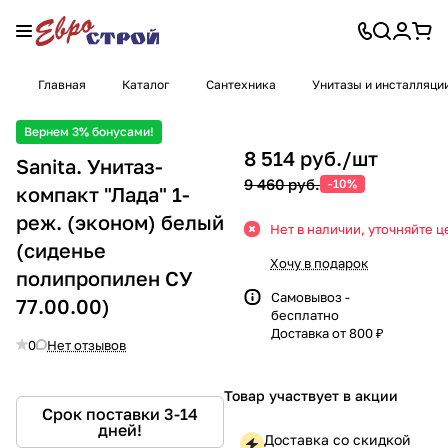
Главная
Каталог
Сантехника
Унитазы и инсталляци
Вернем 3% бонусами!
8 514 руб./
шт
Sanita. Унитаз-
9 460 руб.
-10%
компакт "Лада" 1-
реж. (эконом) белый
Нет в наличии, уточняйте ц
(сиденье
Хочу в подарок
полипропилен СУ
Самовывоз -
77.00.00)
бесплатно
Доставка от 800 ₽
0
Нет отзывов
Товар участвует в акции
Срок поставки 3-14
дней!
Доставка со скидкой