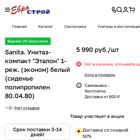
Главная
Каталог
Сантехника
Унитазы и инсталляци
Вернем 3% бонусами!
5 990 руб./
шт
Sanita. Унитаз-
компакт "Эталон" 1-
Нет в наличии, уточняйте ц
реж. (эконом) белый
Хочу в подарок
(сиденье
Самовывоз -
полипропилен
бесплатно
80.04.80)
Доставка от 800 ₽
0
Нет отзывов
Товар участвует в акции
Срок поставки 3-14
Доставка со скидкой
дней!
50%