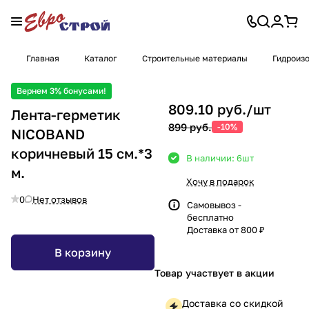
Главная
Каталог
Строительные материалы
Гидроиз
Вернем 3% бонусами!
809.10 руб./
шт
Лента-герметик
899 руб.
-10%
NICOBAND
коричневый 15 см.*3
В наличии: 6
шт
м.
Хочу в подарок
0
Нет отзывов
Самовывоз -
бесплатно
Доставка от 800 ₽
В корзину
Товар участвует в акции
Доставка со скидкой