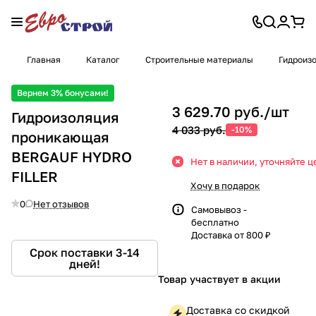
Главная
Каталог
Строительные материалы
Гидроиз
Вернем 3% бонусами!
3 629.70 руб./
шт
Гидроизоляция
4 033 руб.
-10%
проникающая
BERGAUF HYDRO
Нет в наличии, уточняйте ц
FILLER
Хочу в подарок
0
Нет отзывов
Самовывоз -
бесплатно
Доставка от 800 ₽
Срок поставки 3-14
дней!
Товар участвует в акции
Доставка со скидкой