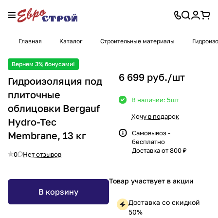
Главная
Каталог
Строительные материалы
Гидроиз
Вернем 3% бонусами!
6 699 руб./
шт
Гидроизоляция под
плиточные
В наличии: 5
шт
облицовки Bergauf
Хочу в подарок
Hydro-Tec
Самовывоз -
Membrane, 13 кг
бесплатно
Доставка от 800 ₽
0
Нет отзывов
Товар участвует в акции
В корзину
Доставка со скидкой
50%