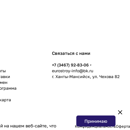
Связаться с нами
ь
+7 (3467) 92-83-06
аты
eurostroy-info@bk.ru
тавки
г. Ханты-Мансийск, ул. Чехова 82
бмен
рограмма
карта
Принимаю
 на нашем веб-сайте, что
Конфиденциальность
Оферта