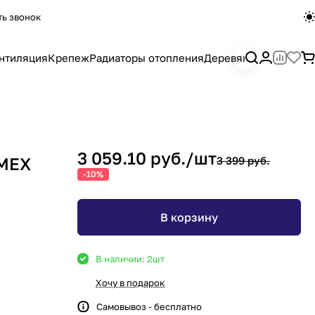
ть звонок
нтиляция
Крепеж
Радиаторы отопления
Деревянный погона
3 059.10 руб./
шт
UMEX
3 399 руб.
-10%
В корзину
В наличии: 2
шт
Хочу в подарок
Самовывоз - бесплатно