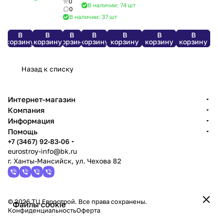
1200*2500
0
мм. *74
600*12,5
В наличии: 74
шт
1200*600*10
мм.
мм. *(72
мм. *(56
0
мм. *(56
мм.
мм.
В наличии: 37
шт
Knauf
шт/пал.)
шт/пал.)
шт/пал.)
Knauf
Кнауф
*96
В
В
В
В
В
В
В
корзину
корзину
корзину
корзину
корзину
корзину
корзину
Назад к списку
Интернет-магазин
Компания
Информация
Помощь
+7 (3467) 92-83-06
eurostroy-info@bk.ru
г. Ханты-Мансийск, ул. Чехова 82
© 2026 ТЦ Еврострой. Все права сохранены.
Файлы cookie
Конфиденциальность
Оферта