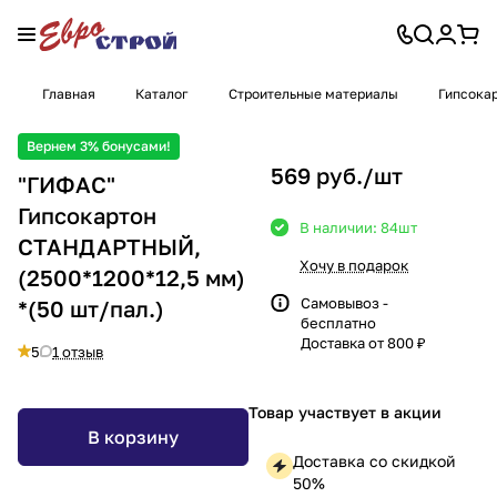
Главная
Каталог
Строительные материалы
Гипсокар
Вернем 3% бонусами!
569 руб./
шт
"ГИФАС"
Гипсокартон
В наличии: 84
шт
СТАНДАРТНЫЙ,
Хочу в подарок
(2500*1200*12,5 мм)
Самовывоз -
*(50 шт/пал.)
бесплатно
Доставка от 800 ₽
5
1 отзыв
Товар участвует в акции
В корзину
Доставка со скидкой
50%