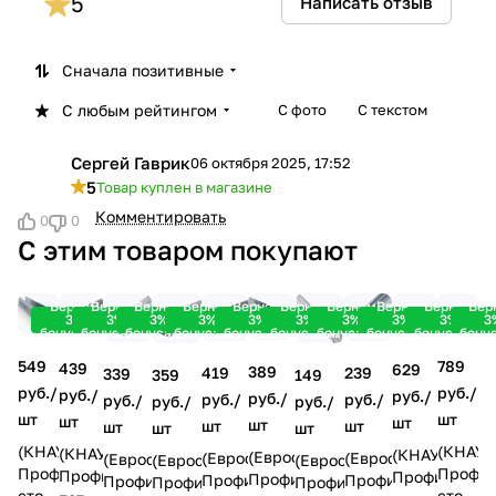
5
Написать отзыв
Сначала позитивные
С любым рейтингом
С фото
С текстом
Сергей Гаврик
06 октября 2025, 17:52
С
5
Товар куплен в магазине
Комментировать
0
0
С этим товаром покупают
Вернем
Вернем
Вернем
Вернем
Вернем
Вернем
Вернем
Вернем
Вернем
Вер
3%
3%
3%
3%
3%
3%
3%
3%
3%
3
бонусами!
бонусами!
бонусами!
бонусами!
бонусами!
бонусами!
бонусами!
бонусами!
бонусами!
бону
549
789
439
629
389
419
239
339
149
359
руб./
руб./
руб./
руб./
руб./
руб./
руб./
руб./
руб./
руб./
шт
шт
шт
шт
шт
шт
шт
шт
шт
шт
(КНАУФ)
(КНАУФ
(КНАУФ)
(КНАУФ)
(Евростандарт)
(Евростандарт)
(Евростандарт)
(Евростандарт)
(Евростандарт)
(Евростандарт)
Профиль
Профил
Профиль
Профиль
Профиль
Профиль
Профиль
Профиль
Профиль
Профиль
стоечный
стоечн