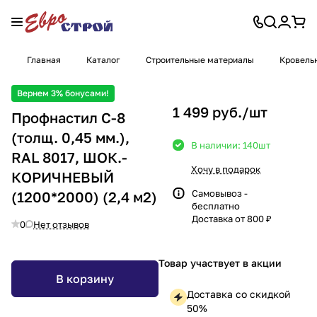
Главная
Каталог
Строительные материалы
Кровель
Вернем 3% бонусами!
1 499 руб./
шт
Профнастил С-8
(толщ. 0,45 мм.),
В наличии: 140
шт
RAL 8017, ШОК.-
Хочу в подарок
КОРИЧНЕВЫЙ
Самовывоз -
(1200*2000) (2,4 м2)
бесплатно
Доставка от 800 ₽
0
Нет отзывов
Товар участвует в акции
В корзину
Доставка со скидкой
50%