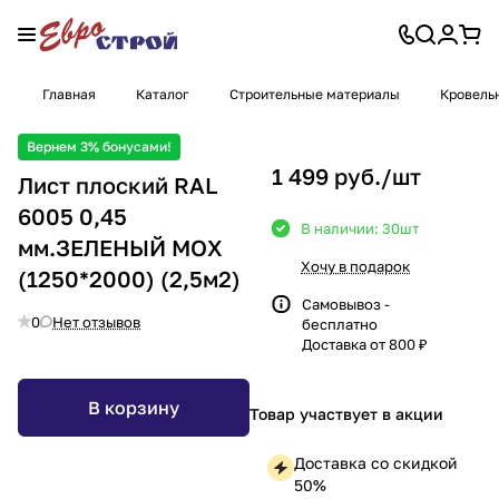
Главная
Каталог
Строительные материалы
Кровель
Вернем 3% бонусами!
1 499 руб./
шт
Лист плоский RAL
6005 0,45
В наличии: 30
шт
мм.ЗЕЛЕНЫЙ МОХ
Хочу в подарок
(1250*2000) (2,5м2)
Самовывоз -
0
Нет отзывов
бесплатно
Доставка от 800 ₽
В корзину
Товар участвует в акции
Доставка со скидкой
50%