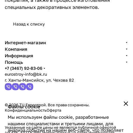
специальных декоративных элементов.
Назад к списку
Интернет-магазин
Компания
Информация
Помощь
+7 (3467) 92-83-06
eurostroy-info@bk.ru
г. Ханты-Мансийск, ул. Чехова 82
© 2026 ТЦ Еврострой. Все права сохранены.
Файлы cookie
Конфиденциальность
Оферта
Мы используем файлы cookie, разработанные
нашими специалистами и третьими лицами, для
Указанные на сайте цены не являются публичной офертой
анализа событий на нашем веб-сайте, что позволяет
(ст.435, 437 ГК РФ).Используемые на сайте изображения