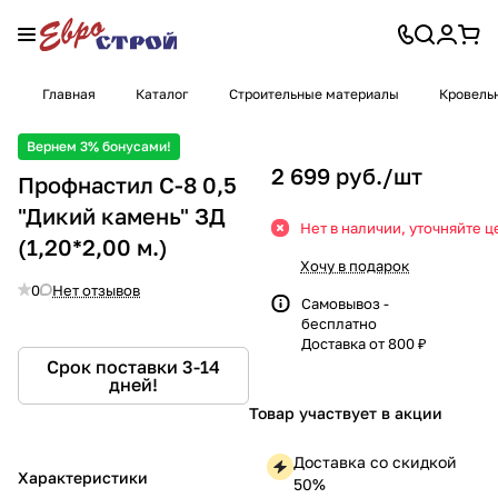
Главная
Каталог
Строительные материалы
Кровель
Вернем 3% бонусами!
2 699 руб./
шт
Профнастил С-8 0,5
"Дикий камень" ЗД
Нет в наличии, уточняйте ц
(1,20*2,00 м.)
Хочу в подарок
0
Нет отзывов
Самовывоз -
бесплатно
Доставка от 800 ₽
Срок поставки 3-14
дней!
Товар участвует в акции
Доставка со скидкой
Характеристики
50%