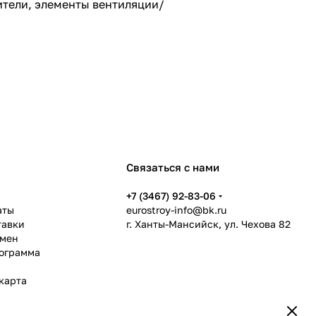
ители, элементы вентиляции/
Связаться с нами
ь
+7 (3467) 92-83-06
аты
eurostroy-info@bk.ru
тавки
г. Ханты-Мансийск, ул. Чехова 82
бмен
рограмма
карта