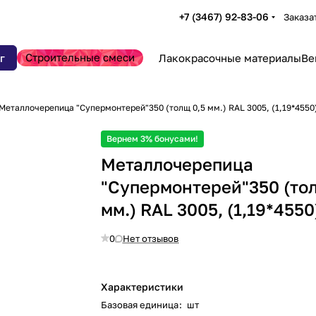
+7 (3467) 92-83-06
Заказа
Строительные смеси
г
Лакокрасочные материалы
Ве
Металлочерепица "Супермонтерей"350 (толщ 0,5 мм.) RAL 3005, (1,19*4550
Вернем 3% бонусами!
Металлочерепица
"Супермонтерей"350 (то
мм.) RAL 3005, (1,19*4550
0
Нет отзывов
Характеристики
Базовая единица
:
шт